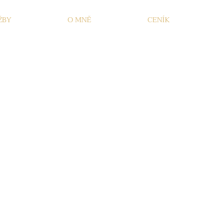
ŽBY
O MNĚ
CENÍK