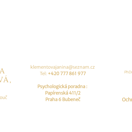
k
lementovajanina@seznam.cz
NA
PhDr
Tel:
+420 777 861 977
VÁ,
Psychologická poradna :
Papírenská 411/2
kouč
Praha 6 Bubeneč
Ochr