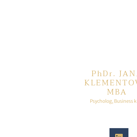
PhDr. JA
KLEMENTO
MBA
P
sycholog, Business 