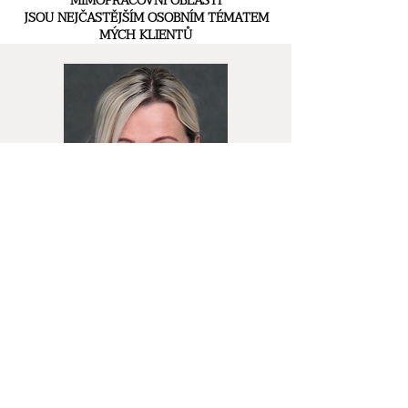
MIMOPRACOVNÍ OBLASTI
JSOU NEJČASTĚJŠÍM OSOBNÍM TÉMATEM
MÝCH KLIENTŮ
KDO JE JANA
VÍCE O MNE