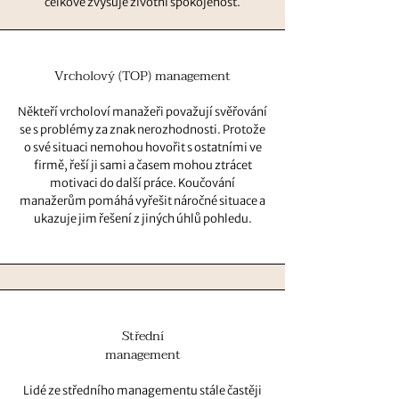
celkově zvyšuje životní spokojenost.
Vrcholový (TOP) management
Někteří vrcholoví manažeři považují svěřování
se s problémy za znak nerozhodnosti. Protože
o své situaci nemohou hovořit s ostatními ve
firmě, řeší ji sami a časem mohou ztrácet
motivaci do další práce. Koučování
manažerům pomáhá vyřešit náročné situace a
ukazuje jim řešení z jiných úhlů pohledu.
Střední
management
Lidé ze středního managementu stále častěji