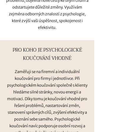
problémů, objevíte nové cesty ke svým cílům a
odstartujete důležité změny. Využívám
zejména odborných znalostí z psychologie,
které zvýší vaši úspěšnost, spokojenost i
efektivitu.
PRO KOHO JE PSYCHOLOGICKÉ
KOUČOVÁNÍ VHODNÉ
Zaměřuji se na firemní a individuální
koučování pro firmy i jednotlivce. Při
psychologickém koučování společně s klienty
hledáme silné stránky, novou energii a
motivaci. Díky tomu je koučování vhodné pro
řešení problémů, nastartování změn,
stanovení správných cílů, zvýšení efektivity a
poznání sebe samého. Psychologické
koučování navíc podporuje osobní rozvoj a