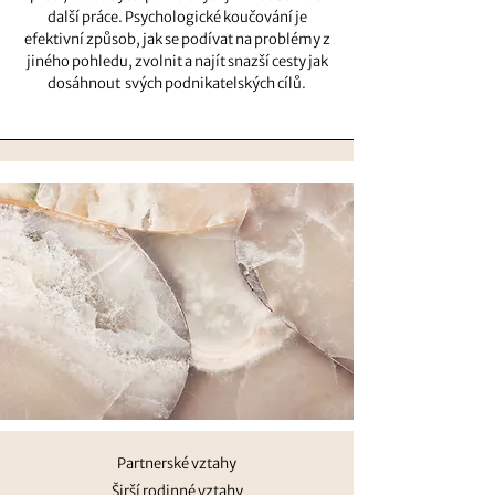
další práce. Psychologické koučování je
efektivní způsob, jak se podívat na problémy z
jiného pohledu, zvolnit a najít snazší cesty jak
dosáhnout svých podnikatelských cílů.
Partnerské vztahy
Širší rodinné vztahy