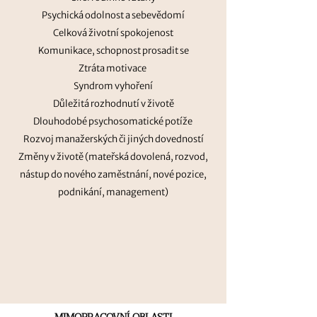
Psychická odolnost a sebevědomí
Celková životní spokojenost
Komunikace, schopnost prosadit se
Ztráta motivace
Syndrom vyhoření
Důležitá rozhodnutí v životě
Dlouhodobé psychosomatické potíže
Rozvoj manažerských či jiných dovedností
Změny v životě (mateřská dovolená, rozvod,
nástup do nového zaměstnání, nové pozice,
podnikání, management)