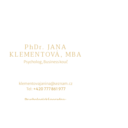
PhDr. JANA
KLEMENTOVÁ, MBA
P
sycholog, Business kouč
k
lementovajanina@seznam.cz
Tel:
+420 777 861 977
Psychologická poradna :
Papírenská 411/2
Praha 6 Bubeneč