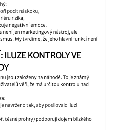
hý:
oří pocit náskoku,
riéru rizika,
zuje negativní emoce.
není jen marketingový nástroj, ale 
mus. My tvrdíme, že jeho hlavní funkcí není 
: ILUZE KONTROLY VE 
DY
sinu jsou založeny na náhodě. To je známý 
uživatelů věří, že má určitou kontrolu nad 
za:
e navrženo tak, aby posilovalo iluzi 
př. těsné prohry) podporují dojem blízkého 