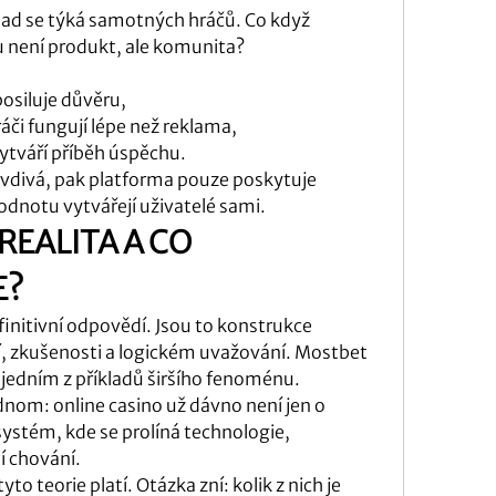
lad se týká samotných hráčů. Co když 
 není produkt, ale komunita?
posiluje důvěru,
áči fungují lépe než reklama,
vytváří příběh úspěchu.
avdivá, pak platforma pouze poskytuje 
dnotu vytvářejí uživatelé sami.
REALITA A CO 
E?
nitivní odpovědí. Jsou to konstrukce 
, zkušenosti a logickém uvažování. Mostbet 
 jedním z příkladů širšího fenoménu.
nom: online casino už dávno není jen o 
systém, kde se prolíná technologie, 
í chování.
to teorie platí. Otázka zní: kolik z nich je 