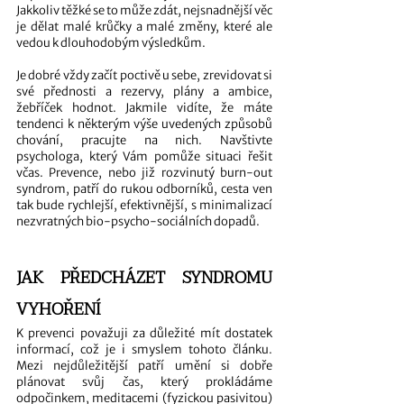
Jakkoliv těžké se to může zdát, nejsnadnější věc 
je dělat malé krůčky a malé změny, které ale 
vedou k dlouhodobým výsledkům. 
Je dobré vždy začít poctivě u sebe, zrevidovat si 
své přednosti a rezervy, plány a ambice, 
žebříček hodnot. Jakmile vidíte, že máte 
tendenci k některým výše uvedených způsobů 
chování, pracujte na nich. Navštivte 
psychologa, který Vám pomůže situaci řešit 
včas. Prevence, nebo již rozvinutý burn-out 
syndrom, patří do rukou odborníků, cesta ven 
tak bude rychlejší, efektivnější, s minimalizací 
nezvratných bio-psycho-sociálních dopadů. 
JAK PŘEDCHÁZET SYNDROMU 
VYHOŘENÍ
K prevenci považuji za důležité mít dostatek 
informací, což je i smyslem tohoto článku. 
Mezi nejdůležitější patří umění si dobře 
plánovat svůj čas, který prokládáme 
odpočinkem, meditacemi (fyzickou pasivitou) 