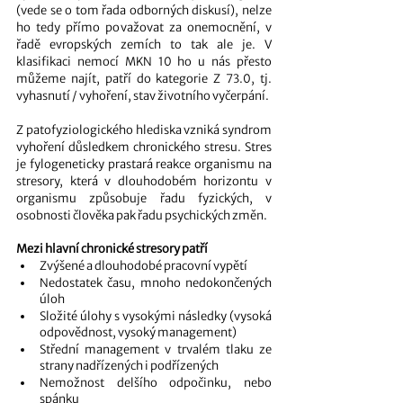
(vede se o tom řada odborných diskusí), nelze 
ho tedy přímo považovat za onemocnění, v 
řadě evropských zemích to tak ale je. V 
klasifikaci nemocí MKN 10 ho u nás přesto 
můžeme najít, patří do kategorie Z 73.0, tj. 
vyhasnutí / vyhoření, stav životního vyčerpání. 
Z patofyziologického hlediska vzniká syndrom 
vyhoření důsledkem chronického stresu. Stres 
je fylogeneticky prastará reakce organismu na 
stresory, která v dlouhodobém horizontu v 
organismu způsobuje řadu fyzických, v 
osobnosti člověka pak řadu psychických změn. 
Mezi hlavní chronické stresory patří
Zvýšené a dlouhodobé pracovní vypětí 
Nedostatek času, mnoho nedokončených 
úloh
Složité úlohy s vysokými následky (vysoká 
odpovědnost, vysoký management)
Střední management v trvalém tlaku ze 
strany nadřízených i podřízených
Nemožnost delšího odpočinku, nebo 
spánku