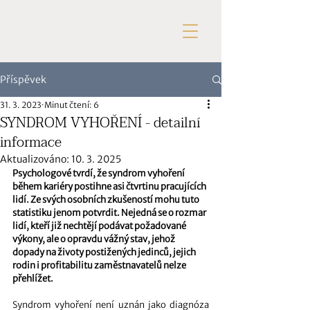
Příspěvek
31. 3. 2023
Minut čtení: 6
SYNDROM VYHOŘENÍ - detailní
informace
Aktualizováno:
10. 3. 2025
Psychologové tvrdí, že syndrom vyhoření 
během kariéry postihne asi čtvrtinu pracujících 
lidí. Ze svých osobních zkušeností mohu tuto 
statistiku jenom potvrdit. Nejedná se o rozmar 
lidí, kteří již nechtějí podávat požadované 
výkony, ale o opravdu vážný stav, jehož 
dopady na životy postižených jedinců, jejich 
rodin i profitabilitu zaměstnavatelů nelze 
přehlížet. 
Syndrom vyhoření není uznán jako diagnóza 