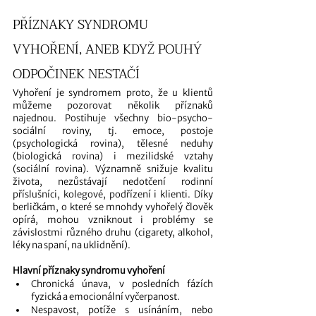
PŘÍZNAKY SYNDROMU 
VYHOŘENÍ, ANEB KDYŽ POUHÝ 
ODPOČINEK NESTAČÍ
Vyhoření je syndromem proto, že u klientů 
můžeme pozorovat několik příznaků 
najednou. Postihuje všechny bio-psycho-
sociální roviny, tj. emoce, postoje 
(psychologická rovina), tělesné neduhy 
(biologická rovina) i mezilidské vztahy 
(sociální rovina). Významně snižuje kvalitu 
života, nezůstávají nedotčení rodinní 
příslušníci, kolegové, podřízení i klienti. Díky 
berličkám, o které se mnohdy vyhořelý člověk 
opírá, mohou vzniknout i problémy se 
závislostmi různého druhu (cigarety, alkohol, 
léky na spaní, na uklidnění). 
Hlavní příznaky syndromu vyhoření  
Chronická únava, v posledních fázích 
fyzická a emocionální vyčerpanost.
Nespavost, potíže s usínáním, nebo 