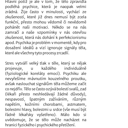
Hlavní potíž je ale v tom, že tělo zpravidla 
podléhá psychice, která je naopak velmi 
zrádná. Žije často v minulosti, vychází ze 
zkušeností, které již dnes nemusí být zcela 
funkční, přesto mohou vědomě či nevědomě 
pohánět naši motivaci. Někdo se na nás 
zamračí a naše vzpomínky v nás otevřou 
zkušenost, která nás dohání k perfekcionismu 
apod. Psychika je problém v momentě, kdy pro 
dosažení ideálů a vizí ignoruje signály těla, 
které ale všechny tyto procesy zrcadlí. 
Stres vytváří velký tlak v těle, který se nějak 
projevuje, u každého individuálně 
(fyziologické koreláty emocí). Psychiku ale 
nevyřešíme mávnutím kouzelného proutku, 
avšak naslouchat signálům těla můžeme začít 
co nejdřív. Tělo se často ozývá bolestí svalů, zad 
(lékaři přesto neshledávají žádné důvody), 
nespavostí, špatným zažíváním, různým 
napětím, kožními chorobami, astmatem, 
bolestmi hlavy, bolestmi u srdce (vše musí být 
řádně lékařsky vyšetřeno). Málo kdo si 
uvědomuje, že se tělo může nacházet na 
hranici fyzického i psychického přetížení. 