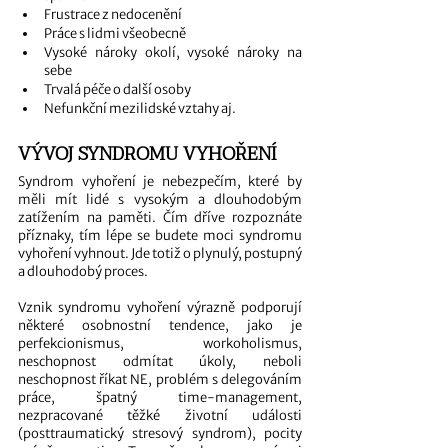
Frustrace z nedocenění 
Práce s lidmi všeobecně
Vysoké nároky okolí, vysoké nároky na 
sebe
Trvalá péče o další osoby
Nefunkční mezilidské vztahy aj.
VÝVOJ SYNDROMU VYHOŘENÍ
Syndrom vyhoření je nebezpečím, které by 
měli mít lidé s vysokým a dlouhodobým 
zatížením na paměti. Čím dříve rozpoznáte 
příznaky, tím lépe se budete moci syndromu 
vyhoření vyhnout. Jde totiž o plynulý, postupný 
a dlouhodobý proces. 
Vznik syndromu vyhoření výrazně podporují 
některé osobnostní tendence, jako je 
perfekcionismus, workoholismus, 
neschopnost odmítat úkoly, neboli 
neschopnost říkat NE, problém s delegováním 
práce, špatný time-management, 
nezpracované těžké životní události 
(posttraumatický stresový syndrom), pocity 