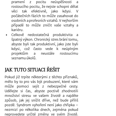
pramení z pocitu neúspěšnosti a 
rostoucího pocitu, že nejste schopni dělat 
věci tak efektivně, jako kdysi. V 
počátečních fázích to může zasahovat do 
osobních a profesních vztahů. V nejhorším 
případě to může zničit vaše vztahy a 
kariéru.
Celkově nedostatečná produktivita a 
špatný výkon. Chronický stres brání tomu, 
abyste byli tak produktivní, jako jste byli 
kdysi, což často vede k neúplným 
projektům a neustále rostoucímu 
seznamu úkolů. 
JAK TUTO SITUACI ŘEŠIT
Pokud již trpíte některými z těchto příznaků, 
mělo by to pro vás být probuzení, které vám 
může pomoci sejít z nebezpečné cesty. 
Udělejte si čas, abyste poctivě zhodnotili 
množství stresu ve vašem životě a najděte 
způsob, jak jej snížit dříve, než bude příliš 
pozdě. Syndrom vyhoření není jako chřipka – 
nezmizí po několika dnech, zejména pokud 
neprovedete určité změny ve svém životě. 