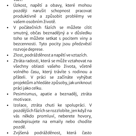
Úzkost, napětí a obavy, které mohou 
později narušit schopnost pracovat 
produktivně a způsobit problémy ve 
vašem osobním životě.
V počátečních fázích se můžete cítit 
smutný, občas beznadějný a v důsledku 
toho se můžete setkat s pocitem viny a 
bezcennosti. Tyto pocity jsou předzvěstí 
rozvoje deprese. 
Zlost, podrážděnost a napětí ve vztazích. 
Ztráta radosti, která se může vztahovat na 
všechny oblasti vašeho života, včetně 
volného času, který trávíte s rodinou a 
přáteli. V práci se začínáte vyhýbat 
projektům a hledáte způsoby, jak uniknout 
práci jako celku.
Pesimismus, apatie a beznaděj, ztráta 
motivace. 
Izolace, ztráta chuti ke spolupráci. V 
pozdějších fázích se rozzlobíte, jen když na 
vás někdo promluví, neberete hovory, 
neodepisujete na emaily nebo chodíte 
pozdě.
Zvýšená podrážděnost, která často 