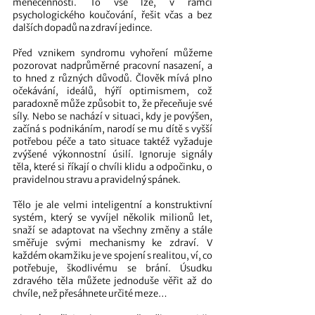
méněcennosti. To vše lze, v rámci 
psychologického koučování, řešit včas a bez 
dalších dopadů na zdraví jedince.
Před vznikem syndromu vyhoření můžeme 
pozorovat nadprůměrné pracovní nasazení, a 
to hned z různých důvodů. Člověk mívá plno 
očekávání, ideálů, hýří optimismem, což 
paradoxně může způsobit to, že přeceňuje své 
síly. Nebo se nachází v situaci, kdy je povýšen, 
začíná s podnikáním, narodí se mu dítě s vyšší 
potřebou péče a tato situace taktéž vyžaduje 
zvýšené výkonnostní úsilí. Ignoruje signály 
těla, které si říkají o chvíli klidu a odpočinku, o 
pravidelnou stravu a pravidelný spánek. 
Tělo je ale velmi inteligentní a konstruktivní 
systém, který se vyvíjel několik milionů let, 
snaží se adaptovat na všechny změny a stále 
směřuje svými mechanismy ke zdraví. V 
každém okamžiku je ve spojení s realitou, ví, co 
potřebuje, škodlivému se brání. Úsudku 
zdravého těla můžete jednoduše věřit až do 
chvíle, než přesáhnete určité meze…