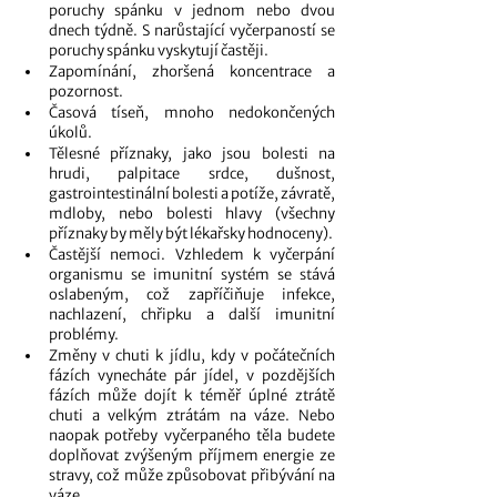
poruchy spánku v jednom nebo dvou 
dnech týdně. S narůstající vyčerpaností se 
poruchy spánku vyskytují častěji. 
Zapomínání, zhoršená koncentrace a 
pozornost.
Časová tíseň, mnoho nedokončených 
úkolů. 
Tělesné příznaky, jako jsou bolesti na 
hrudi, palpitace srdce, dušnost, 
gastrointestinální bolesti a potíže, závratě, 
mdloby, nebo bolesti hlavy (všechny 
příznaky by měly být lékařsky hodnoceny).
Častější nemoci. Vzhledem k vyčerpání 
organismu se imunitní systém se stává 
oslabeným, což zapříčiňuje infekce, 
nachlazení, chřipku a další imunitní 
problémy. 
Změny v chuti k jídlu, kdy v počátečních 
fázích vynecháte pár jídel, v pozdějších 
fázích může dojít k téměř úplné ztrátě 
chuti a velkým ztrátám na váze. Nebo 
naopak potřeby vyčerpaného těla budete 
doplňovat zvýšeným příjmem energie ze 
stravy, což může způsobovat přibývání na 
váze. 